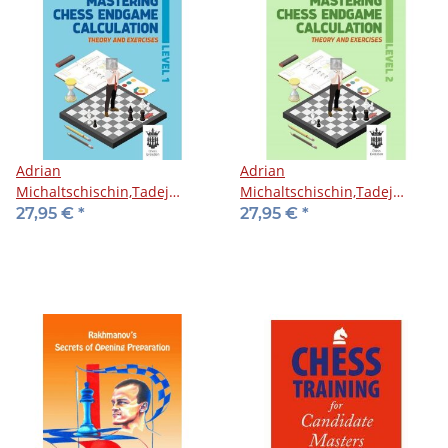
Adrian
Adrian
Michaltschischin,Tadej
Michaltschischin,Tadej
Sakelsek: Mastering Chess
Sakelsek: Mastering Chess
27,95 €
*
27,95 €
*
Endgame Calculation - Level
Endgame Calculation - Level
1
2