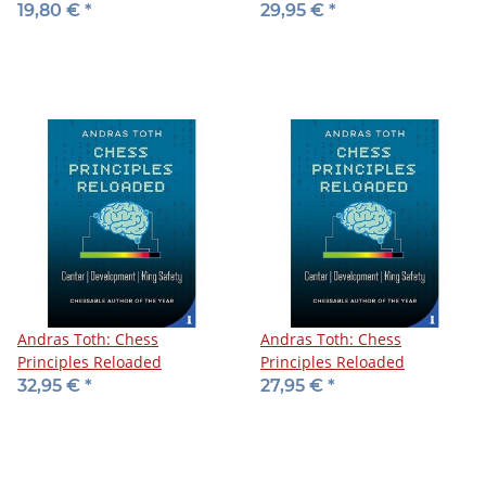
zum Erfolg
Großmeister
19,80 €
*
29,95 €
*
Andras Toth: Chess
Andras Toth: Chess
Principles Reloaded
Principles Reloaded
32,95 €
*
27,95 €
*