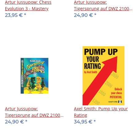
Artur Jussupow: Chess
Artur Jussupow:
Evolution 3 - Mastery
Tigersprung auf DWZ 2100 -
Band 1
23,95 €
*
24,90 €
*
Artur Jussupow:
Axel Smith: Pump Up your
Tigersprung auf DWZ 2100 -
Rating
Band 2
24,90 €
*
34,95 €
*