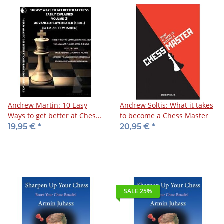
Andrew Martin: 10 Easy
Andrew Soltis: What it takes
Ways to get better at Chess
to become a Chess Master
3 - DVD
19,95 €
*
20,95 €
*
SALE 25%