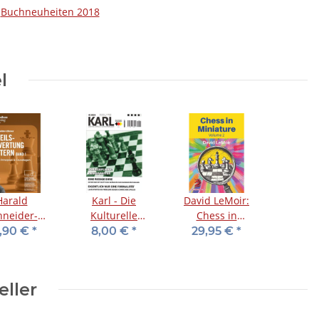
Buchneuheiten 2018
l
Harald
Karl - Die
David LeMoir:
hneider-
Kulturelle
Chess in
inner:
Schachzeitung
Miniature - Vol.
,90 €
*
8,00 €
*
29,95 €
*
ilsverwertung
2025/04
2
ern - Band
1
eller