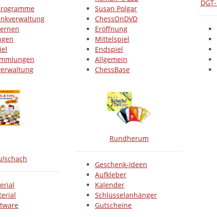
DGT-
programme
Susan Polgar
nkverwaltung
ChessOnDVD
lernen
Eröffnung
ngen
Mittelspiel
iel
Endspiel
ammlungen
Allgemein
verwaltung
ChessBase
Rundherum
ulschach
Geschenk-Ideen
Aufkleber
erial
Kalender
erial
Schlüsselanhänger
ftware
Gutscheine