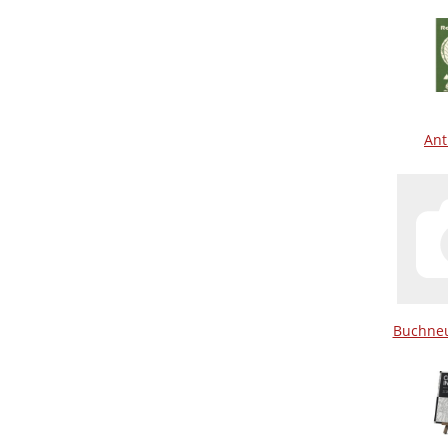
Ant
Buchneu