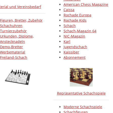
American Chess Magazine
erial und Vereinsbedarf
Caissa
Rochade Europa
Figuren, Bretter, Zubehör
Rochade Kids
Schachuhren
Schach
Turnierzubehör
Schach-Magazin 64
Urkunden, Diplome,
NIC-Magazin
Anstecknadeln
Karl
Demo-Bretter
Jugendschach
Werbematerial
Kaissiber
Freiland-Schach
Abonnement
Repräsentative Schachspiele
Moderne Schachspiele
Schachfiguren