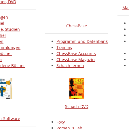
her, DVD
Mat
ngen
iel
ChessBase
e, Studien
her
en
Programm und Datenbank
ammlungen
Training
bücher
ChessBase Accounts
a
Chessbase Magazin
edene Bücher
Schach lernen
Schach-DVD
h-Software
Foxy
Roman´s Lab