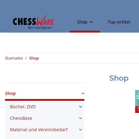
Shop
Top-Artikel
Startseite
Shop
Shop
Kategorien
Shop
Bücher, DVD
ChessBase
Material und Vereinsbedarf