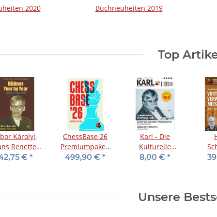
heiten 2020
Buchneuheiten 2019
Top Artike
ibor Károlyi,
ChessBase 26
Karl - Die
ns Renette:
Premiumpaket-
Kulturelle
Sc
bner Year by
Download
Schachzeitung
Z
42,75 €
*
499,90 €
*
8,00 €
*
39
ear - Vol. 1
2026/01
Vorte
meist
Unsere Bests