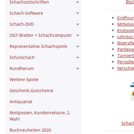
Büc
Schachzeitschriften
Schach-Software
Eröffnu
Mittelsp
Schach-DVD
Endspiel
DGT-Bretter + Schachcomputer
Lehrbüc
Biografi
Repräsentative Schachspiele
Parties
Turnier
Schulschach
Periodik
Verschi
Rundherum
Weitere Spiele
Geschenk-Gutscheine
Antiquariat
Restposten, Kundenretoure, 2.
Wahl
Schac
Buchneuheiten 2026