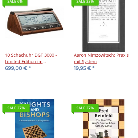
SALE 6%
SALE 33%
10 Schachuhr DGT 3000 -
Aaron Nimzowitsch: Praxis
Limited Edition im
mit System
Aluminium-Transportkoffer
699,00 €
*
19,95 €
*
SALE 27%
SALE 27%