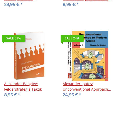
Championship of the United
Gambit
29,95 €
*
8,95 €
*
States Chess Federation,
1976-2010
SALE 53%
SALE 24%
Alexander Bangiev:
Alexander Ipatov:
Felderstrategie Taktik
Unconventional Approaches
to Modern Chess 1
8,95 €
*
24,95 €
*