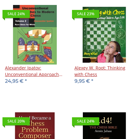
SALE 24%
SALE 23%
Alexander Ipatov:
Alexey W. Root: Thinking
Unconventional Approaches
with Chess
to Modern Chess 2
24,95 €
*
9,95 €
*
SALE 20%
SALE 24%