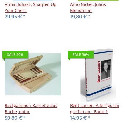
Armin Juhasz: Sharpen Up
Arno Nickel: Julius
Your Chess
Mendheim
29,95 €
*
19,80 €
*
SALE 20%
SALE 50%
Backgammon-Kassette aus
Bent Larsen: Alle Figuren
Buche, natur
greifen an - Band 1
59,80 €
*
14,95 €
*