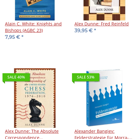
Alain C. White: Knights and
Alex Dunne: Fred Reinfeld
Bishops (AGBC 23)
39,95 €
*
7,95 €
*
SALE 40%
SALE 53%
Alex Dunne: The Absolute
Alexander Bangiev:
Correspondence
Felderstrategie für Morra-