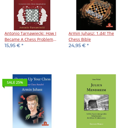
Antonio Tarnawiecki: How I
Armin Juhasz: 1.d4! The
Became A Chess Problem
Chess Bible
Composer
15,95 €
*
24,95 €
*
SALE 25%