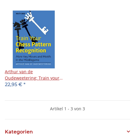
Arthur van de
Oudeweetering: Train your
Chess Pattern Recognition
22,95 €
*
Artikel 1 - 3 von 3
Kategorien