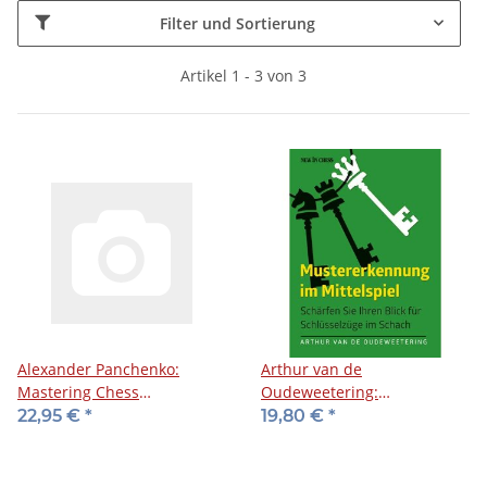
Filter und Sortierung
Artikel 1 - 3 von 3
Alexander Panchenko:
Arthur van de
Mastering Chess
Oudeweetering:
Middlegames
Mustererkennung im
22,95 €
*
19,80 €
*
Mittelspiel