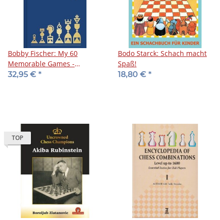
Bobby Fischer: My 60
Bodo Starck: Schach macht
Memorable Games -
Spaß!
Collector's Edition
32,95 €
*
18,80 €
*
TOP