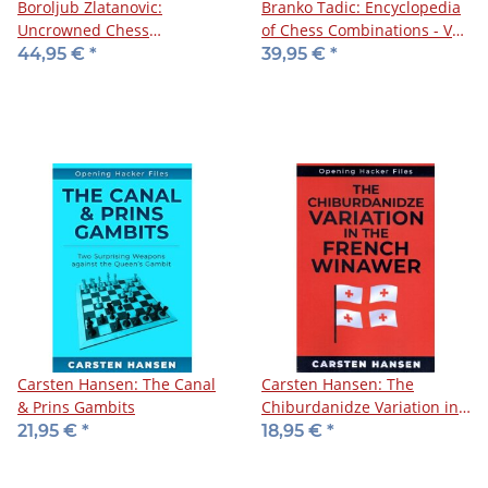
Boroljub Zlatanovic:
Branko Tadic: Encyclopedia
Uncrowned Chess
of Chess Combinations - Vol.
Champions: Akiba
1
44,95 €
*
39,95 €
*
Rubinstein
Carsten Hansen: The Canal
Carsten Hansen: The
& Prins Gambits
Chiburdanidze Variation in
the French Winawer
21,95 €
*
18,95 €
*