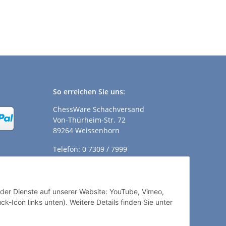
So erreichen Sie uns:
ChessWare Schachversand
Von-Thürheim-Str. 72
89264 Weissenhorn
Telefon: 0 7309 / 7999
E-Mail:
shop@chessware.de
ender Dienste auf unserer Website: YouTube, Vimeo,
k-Icon links unten). Weitere Details finden Sie unter