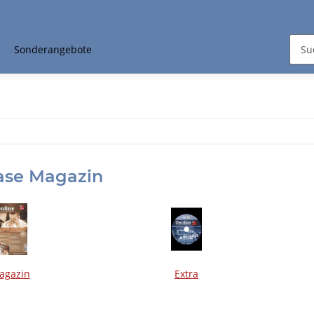
Sonderangebote
ase Magazin
agazin
Extra