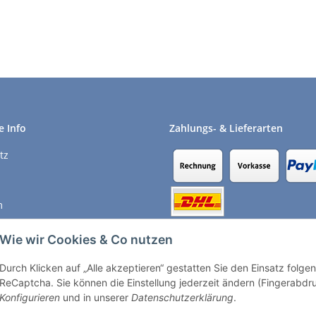
e Info
Zahlungs- & Lieferarten
tz
m
recht
Wie wir Cookies & Co nutzen
Durch Klicken auf „Alle akzeptieren“ gestatten Sie den Einsatz folg
Vertrag widerrufen
ReCaptcha. Sie können die Einstellung jederzeit ändern (Fingerabdruc
Konfigurieren
und in unserer
Datenschutzerklärung
.