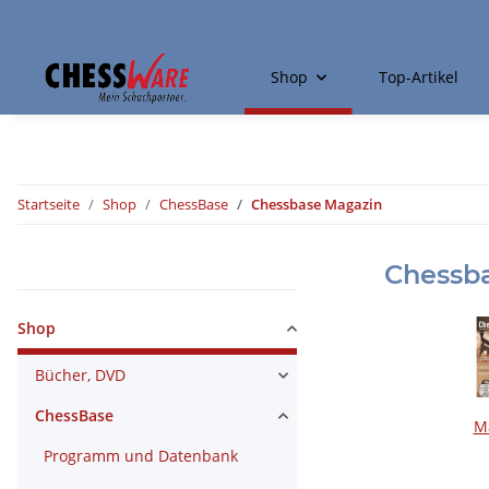
Shop
Top-Artikel
Startseite
Shop
ChessBase
Chessbase Magazin
Chessb
Kategorien
Shop
Bücher, DVD
ChessBase
M
Programm und Datenbank