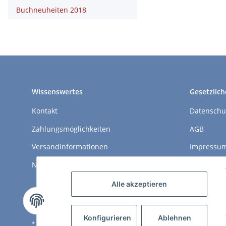
Buchneuheiten 2018
Wissenswertes
Gesetzlich
Kontakt
Datenschu
Zahlungsmöglichkeiten
AGB
Versandinformationen
Impressu
Newsletter
Widerrufs
Alle akzeptieren
Konfigurieren
Ablehnen
* Alle Preise inkl. gesetzlicher USt., zzgl.
Versand