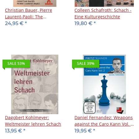
Christian Bauer, Pierre
Colleen Schafroth: Schach -
Laurent-Paoli: The
Eine Kulturgeschichte
Modernized Flank Attack
24,95 €
*
19,80 €
*
SALE 53%
SALE 39%
Dagobert Kohlmeyer:
Daniel Fernandez: Weapons
Weltmeister lehren Schach
against the Caro Kann Vol. 2
- DVD
13,95 €
*
19,95 €
*