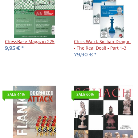
ChessBase Magazin 225
Chris Ward: Sicilian Dragon
- The Real Deal! - Part 1-3
9,95 €
*
79,90 €
*
SALE 44%
SALE 60%