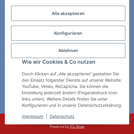
Zahlungs- & Lieferarten
Alle akzeptieren
Konfigurieren
So erreichen Sie uns:
Ablehnen
ChessWare Schachversand
Wie wir Cookies & Co nutzen
Von-Thürheim-Str. 72
89264 Weissenhorn
Durch Klicken auf „Alle akzeptieren“ gestatten Sie
den Einsatz folgender Dienste auf unserer Website:
Telefon: 0 7309 / 7999
YouTube, Vimeo, ReCaptcha. Sie können die
Einstellung jederzeit ändern (Fingerabdruck-Icon
E-Mail:
shop@chessware.de
links unten). Weitere Details finden Sie unter
Konfigurieren
und in unserer
Datenschutzerklärung
.
* Alle Preise inkl. gesetzlicher USt., zzgl.
Versand
Impressum
|
Datenschutz
© ChessWare
Powered by
JTL-Shop