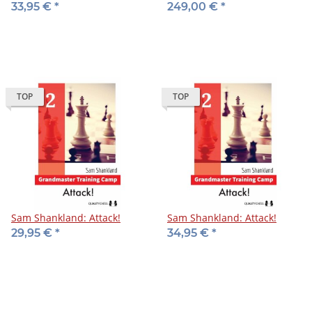
Vol. 2
1-117) - DVD
33,95 €
*
249,00 €
*
TOP
TOP
Sam Shankland: Attack!
Sam Shankland: Attack!
29,95 €
*
34,95 €
*