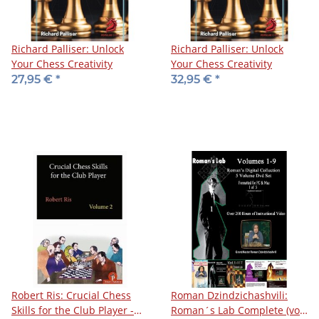
Richard Palliser: Unlock
Richard Palliser: Unlock
Your Chess Creativity
Your Chess Creativity
27,95 €
*
32,95 €
*
Robert Ris: Crucial Chess
Roman Dzindzichashvili:
Skills for the Club Player -
Roman´s Lab Complete (vol.