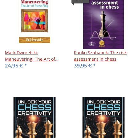
Mark Dworetski:
Ranko Szuhanek: The risk
Maneuvering: The Art of
assessment in chess
Piece Play
24,95 €
*
39,95 €
*