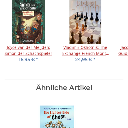
Joyce van der Meijden:
Vladimir Okhotnik: The
Jaco
Simon der Schachspieler
Exchange French Monte
Guid
Carlo Variation
16,95 €
*
24,95 €
*
Ähnliche Artikel