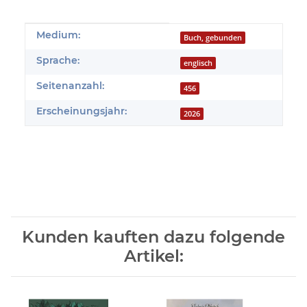
Produkteigenschaft
Wert
Medium:
Buch, gebunden
Sprache:
englisch
Seitenanzahl:
456
Erscheinungsjahr:
2026
Kunden kauften dazu folgende
Artikel: