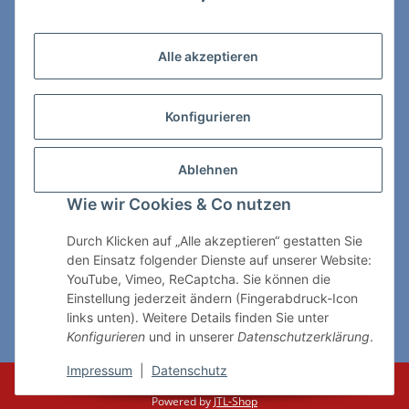
Zahlungs- & Lieferarten
Alle akzeptieren
Konfigurieren
So erreichen Sie uns:
Ablehnen
ChessWare Schachversand
Wie wir Cookies & Co nutzen
Von-Thürheim-Str. 72
89264 Weissenhorn
Durch Klicken auf „Alle akzeptieren“ gestatten Sie
den Einsatz folgender Dienste auf unserer Website:
Telefon: 0 7309 / 7999
YouTube, Vimeo, ReCaptcha. Sie können die
Einstellung jederzeit ändern (Fingerabdruck-Icon
E-Mail:
shop@chessware.de
links unten). Weitere Details finden Sie unter
Konfigurieren
und in unserer
Datenschutzerklärung
.
* Alle Preise inkl. gesetzlicher USt., zzgl.
Versand
Impressum
|
Datenschutz
© ChessWare
Powered by
JTL-Shop