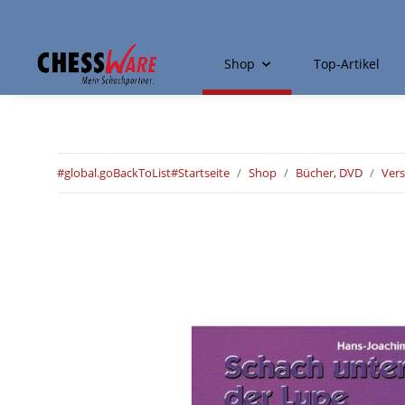
Shop
Top-Artikel
#global.goBackToList#
Startseite
Shop
Bücher, DVD
Ver