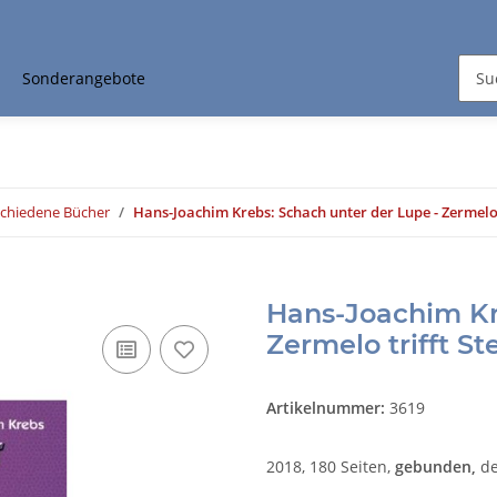
Sonderangebote
schiedene Bücher
Hans-Joachim Krebs: Schach unter der Lupe - Zermelo t
Hans-Joachim Kr
Zermelo trifft Ste
Artikelnummer:
3619
2018, 180 Seiten,
gebunden,
de