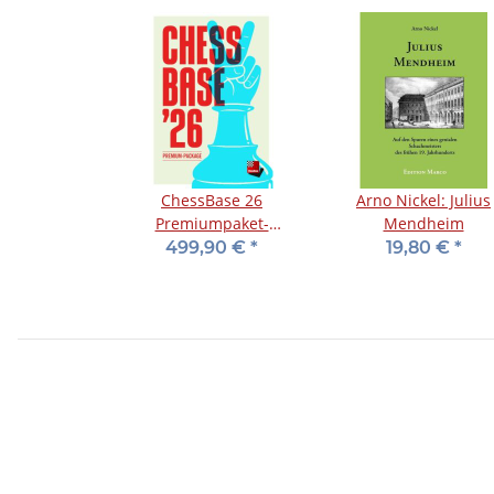
ChessBase 26
Arno Nickel: Julius
Premiumpaket-
Mendheim
Download
499,90 €
*
19,80 €
*