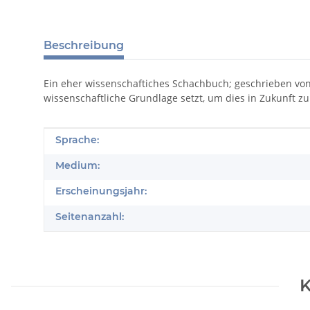
Beschreibung
Ein eher wissenschaftiches Schachbuch; geschrieben von
wissenschaftliche Grundlage setzt, um dies in Zukunft zu
Produkteigenschaft
Wert
Sprache:
Medium:
Erscheinungsjahr:
Seitenanzahl:
K