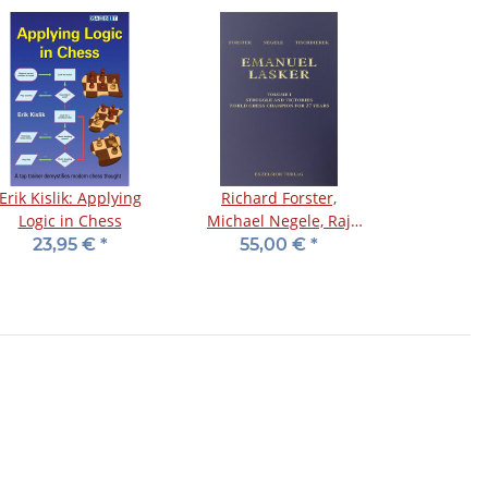
Erik Kislik: Applying
Richard Forster,
Logic in Chess
Michael Negele, Raj
Tischbierek: Emanuel
23,95 €
*
55,00 €
*
Lasker - Vol. 1: Struggle
and Victories.