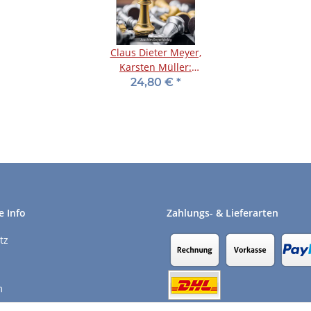
Claus Dieter Meyer,
Karsten Müller:
Magische Endspiele
24,80 €
*
e Info
Zahlungs- & Lieferarten
tz
m