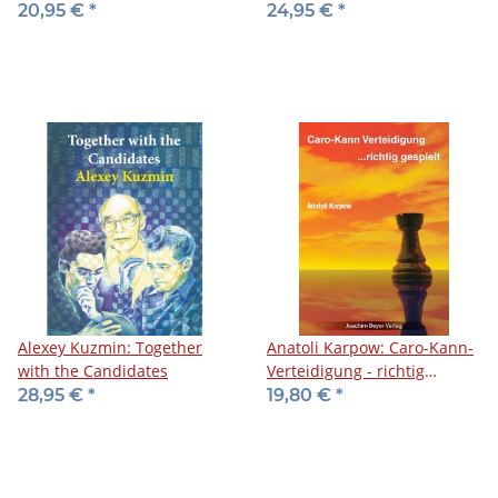
Middlegame
20,95 €
*
24,95 €
*
Alexey Kuzmin: Together
Anatoli Karpow: Caro-Kann-
with the Candidates
Verteidigung - richtig
gespielt
28,95 €
*
19,80 €
*