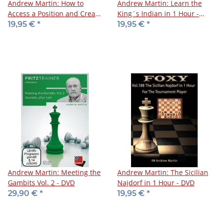
Andrew Martin: How to
Andrew Martin: Learn the
Access a Position and Create
King´s Indian in 1 Hour -
a Plan 2 - DVD
DVD
19,95 €
*
19,95 €
*
Andrew Martin: Meeting the
Andrew Martin: The Sicilian
Gambits Vol. 2 - DVD
Najdorf in 1 Hour - DVD
29,90 €
*
19,95 €
*