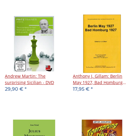
Andrew Martin: The
Anthony J. Gillam: Berlin
surprising Sicilian - DVD
May 1927, Bad Homburg
1927
29,90 €
*
17,95 €
*