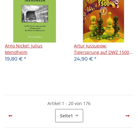
Arno Nickel: Julius
Artur Jussupow:
Mendheim
Tigersprung auf DWZ 1500 -
Band 1
19,80 €
*
24,90 €
*
Artikel 1 - 20 von 176
Seite
1