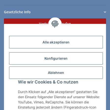
Gesetzliche Info
Vertrag widerrufen
Zahlungs- & Lieferarten
Alle akzeptieren
Konfigurieren
So erreichen Sie uns:
Ablehnen
ChessWare Schachversand
Wie wir Cookies & Co nutzen
Von-Thürheim-Str. 72
89264 Weissenhorn
Durch Klicken auf „Alle akzeptieren“ gestatten Sie
den Einsatz folgender Dienste auf unserer Website:
Telefon: 0 7309 / 7999
YouTube, Vimeo, ReCaptcha. Sie können die
Einstellung jederzeit ändern (Fingerabdruck-Icon
E-Mail:
shop@chessware.de