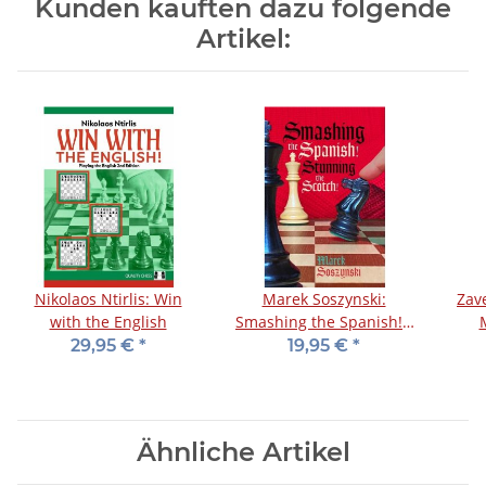
Kunden kauften dazu folgende
Artikel:
Nikolaos Ntirlis: Win
Marek Soszynski:
Zav
with the English
Smashing the Spanish! -
Stunning the Scotch!
29,95 €
*
19,95 €
*
Ähnliche Artikel