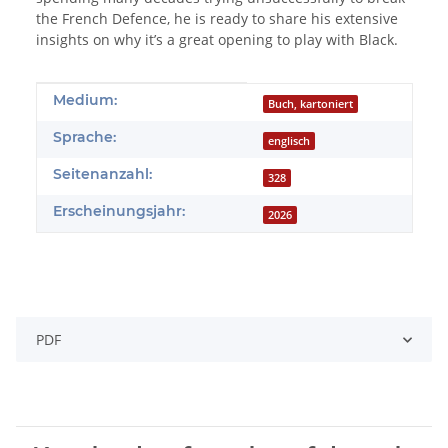
the French Defence, he is ready to share his extensive
insights on why it’s a great opening to play with Black.
Produkteigenschaft
Wert
Medium:
Buch, kartoniert
Sprache:
englisch
Seitenanzahl:
328
Erscheinungsjahr:
2026
PDF