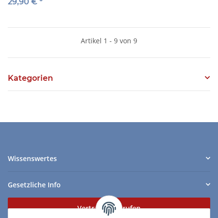
practical players - DVD
29,90 €
*
Artikel 1 - 9 von 9
Kategorien
Wissenswertes
Gesetzliche Info
Vertrag widerrufen