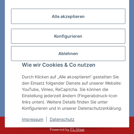
Zahlungs- & Lieferarten
Alle akzeptieren
Konfigurieren
So erreichen Sie uns:
Ablehnen
ChessWare Schachversand
Wie wir Cookies & Co nutzen
Von-Thürheim-Str. 72
89264 Weissenhorn
Durch Klicken auf „Alle akzeptieren“ gestatten Sie
den Einsatz folgender Dienste auf unserer Website:
Telefon: 0 7309 / 7999
YouTube, Vimeo, ReCaptcha. Sie können die
Einstellung jederzeit ändern (Fingerabdruck-Icon
E-Mail:
shop@chessware.de
links unten). Weitere Details finden Sie unter
Konfigurieren
und in unserer
Datenschutzerklärung
.
* Alle Preise inkl. gesetzlicher USt., zzgl.
Versand
Impressum
|
Datenschutz
© ChessWare
Powered by
JTL-Shop