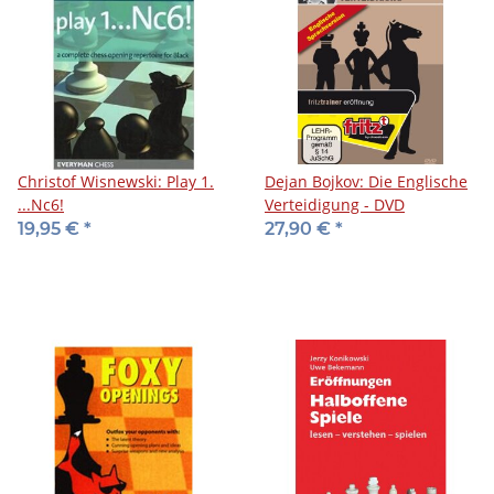
Christof Wisnewski: Play 1.
Dejan Bojkov: Die Englische
...Nc6!
Verteidigung - DVD
19,95 €
*
27,90 €
*