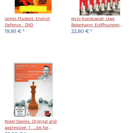
James Plaskett: English
Jerzy Konikowski, Uwe
Defence - DVD
Bekemann: Eröffnungen
Halboffene Spiele
19,95 €
*
22,80 €
*
Nigel Davies: Original and
aggressive: 1. ...b6 for