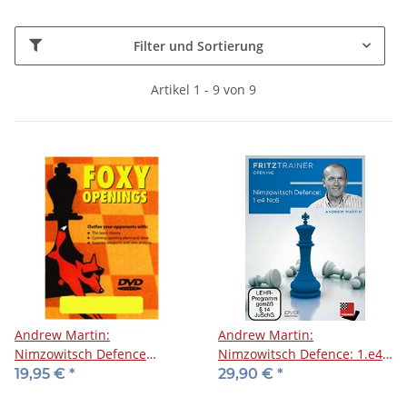
Filter und Sortierung
Artikel 1 - 9 von 9
Andrew Martin:
Andrew Martin:
Nimzowitsch Defence
Nimzowitsch Defence: 1.e4
(1...Nc6) - DVD
Nc6
19,95 €
*
29,90 €
*