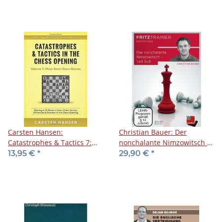
Carsten Hansen:
Christian Bauer: Der
Catastrophes & Tactics 7:
nonchalante Nimzowitsch -
Minor Semi-Open Games
1.e4 Sc6 - DVD
13,95 €
*
29,90 €
*