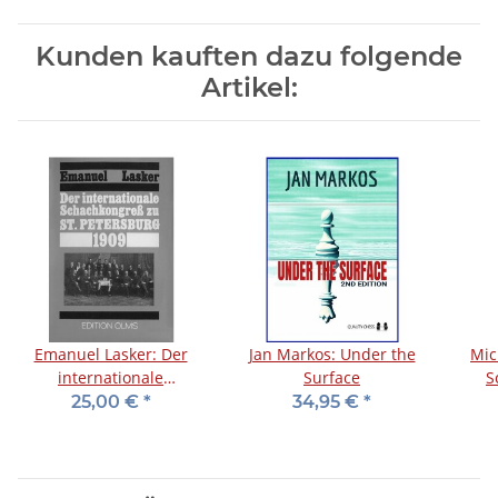
Kunden kauften dazu folgende
Artikel:
Emanuel Lasker: Der
Jan Markos: Under the
Micha
internationale
Surface
S
Schachkongreß zu St.
Kaf
25,00 €
*
34,95 €
*
Petersburg 1909