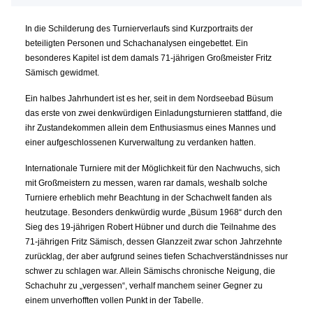
In die Schilderung des Turnierverlaufs sind Kurzportraits der
beteiligten Personen und Schachanalysen eingebettet. Ein
besonderes Kapitel ist dem damals 71-jährigen Großmeister Fritz
Sämisch gewidmet.
Ein halbes Jahrhundert ist es her, seit in dem Nordseebad Büsum
das erste von zwei denkwürdigen Einladungsturnieren stattfand, die
ihr Zustandekommen allein dem Enthusiasmus eines Mannes und
einer aufgeschlossenen Kurverwaltung zu verdanken hatten.
Internationale Turniere mit der Möglichkeit für den Nachwuchs, sich
mit Großmeistern zu messen, waren rar damals, weshalb solche
Turniere erheblich mehr Beachtung in der Schachwelt fanden als
heutzutage. Besonders denkwürdig wurde „Büsum 1968“ durch den
Sieg des 19-jährigen Robert Hübner und durch die Teilnahme des
71-jährigen Fritz Sämisch, dessen Glanzzeit zwar schon Jahrzehnte
zurücklag, der aber aufgrund seines tiefen Schachverständnisses nur
schwer zu schlagen war. Allein Sämischs chronische Neigung, die
Schachuhr zu „vergessen“, verhalf manchem seiner Gegner zu
einem unverhofften vollen Punkt in der Tabelle.