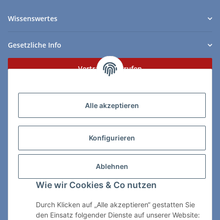
Wissenswertes
Gesetzliche Info
Vertrag widerrufen
Zahlungs- & Lieferarten
Alle akzeptieren
Konfigurieren
So erreichen Sie uns:
Ablehnen
ChessWare Schachversand
Wie wir Cookies & Co nutzen
Von-Thürheim-Str. 72
89264 Weissenhorn
Durch Klicken auf „Alle akzeptieren“ gestatten Sie
den Einsatz folgender Dienste auf unserer Website: