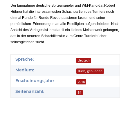
Der langjährige deutsche Spitzenspieler und WM-Kandidat Robert
Hübner hat die interessantesten Schachpartien des Turniers noch
einmal Runde für Runde Revue passieren lassen und seine
persönlichen Erinnerungen an alle Beteiligten aufgeschrieben. Nach
Ansicht des Verlages ist ihm damit ein kleines Meisterwerk gelungen,
das in der neueren Schachliteratur zum Genre Turnierbücher
seinesgleichen sucht.
Produkteigenschaft
Wert
Sprache:
deutsch
Medium:
Buch, gebunden
Erscheinungsjahr:
2018
Seitenanzahl:
54