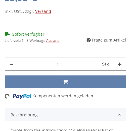
inkl. USt. , zzgl.
Versand
Sofort verfügbar
Frage zum Artikel
Lieferzeit:
1 - 3 Werktage
Ausland
Stk
ing...
Komponenten werden geladen ...
Beschreibung
Quote from the introduction: "An alphabetical list of