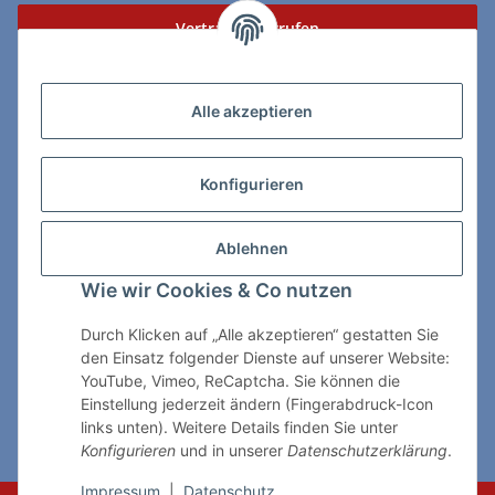
Vertrag widerrufen
Zahlungs- & Lieferarten
Alle akzeptieren
Konfigurieren
So erreichen Sie uns:
Ablehnen
ChessWare Schachversand
Wie wir Cookies & Co nutzen
Von-Thürheim-Str. 72
89264 Weissenhorn
Durch Klicken auf „Alle akzeptieren“ gestatten Sie
den Einsatz folgender Dienste auf unserer Website:
Telefon: 0 7309 / 7999
YouTube, Vimeo, ReCaptcha. Sie können die
Einstellung jederzeit ändern (Fingerabdruck-Icon
E-Mail:
shop@chessware.de
links unten). Weitere Details finden Sie unter
Konfigurieren
und in unserer
Datenschutzerklärung
.
* Alle Preise inkl. gesetzlicher USt., zzgl.
Versand
Impressum
|
Datenschutz