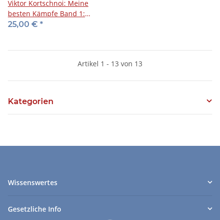
Viktor Kortschnoi: Meine
besten Kämpfe Band 1:
Partien mit Weiß
25,00 €
*
Artikel 1 - 13 von 13
Kategorien
Wissenswertes
Gesetzliche Info