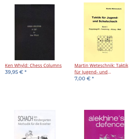
Ken Whyld: Chess Columns
Martin Weteschnik: Taktik
für Jugend- und
39,95 €
*
Schulschach 1
7,00 €
*