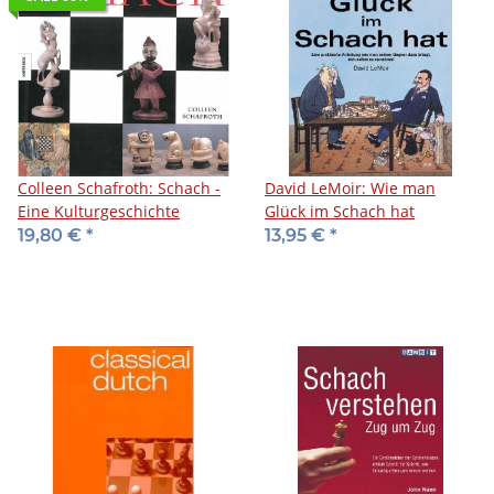
Colleen Schafroth: Schach -
David LeMoir: Wie man
Eine Kulturgeschichte
Glück im Schach hat
19,80 €
*
13,95 €
*