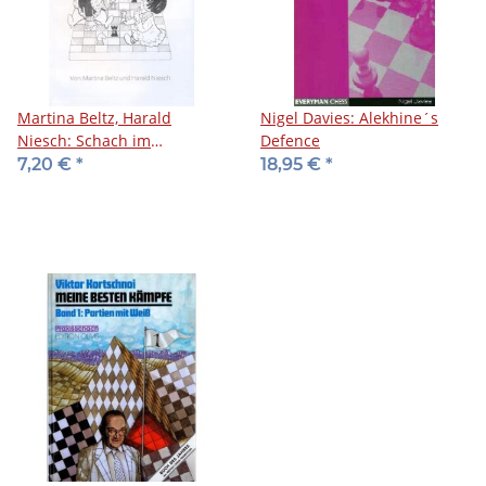
Martina Beltz, Harald
Nigel Davies: Alekhine´s
Niesch: Schach im
Defence
Kindergarten
7,20 €
*
18,95 €
*