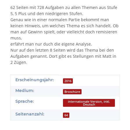
62 Seiten mit 728 Aufgaben zu allen Themen aus Stufe
5, 5 Plus und den niedrigeren Stufen.
Genau wie in einer normalen Partie bekommt man
keinen Hinweis, um welches Thema es sich handelt. Ob
man auf Gewinn spielt, oder vielleicht doch remisieren
muss,
erfährt man nur duch die eigene Analyse.
Nur auf den letzten 8 Seiten wird das Thema bei den
Aufgaben genannt. Dort gibt es Stellungen mit Matt in
2 Zügen.
Produkteigenschaft
Wert
Erscheinungsjahr:
2016
Medium:
Broschüre
Sprache:
internationale Version, inkl.
Deutsch
Seitenanzahl:
64