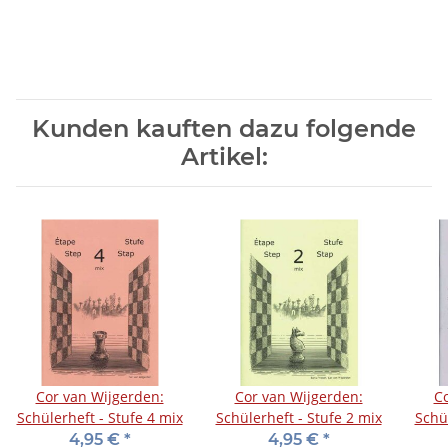
Kunden kauften dazu folgende
Artikel:
Cor van Wijgerden:
Cor van Wijgerden:
Co
Schülerheft - Stufe 4 mix
Schülerheft - Stufe 2 mix
Schül
4,95 €
*
4,95 €
*