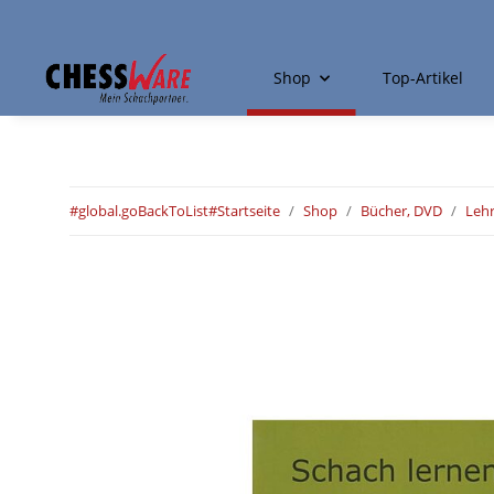
Shop
Top-Artikel
#global.goBackToList#
Startseite
Shop
Bücher, DVD
Leh