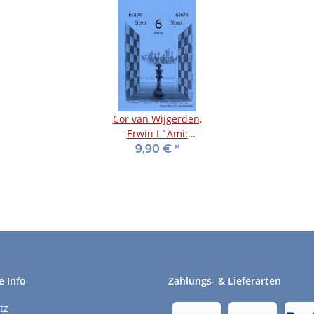
Cor van Wijgerden,
Erwin L´Ami:
Schülerheft - Stufe 6
9,90 €
*
extra
e Info
Zahlungs- & Lieferarten
tz