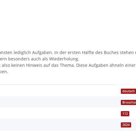
onsten lediglich Aufgaben. In der ersten Hälfte des Buches stehe
ndern besonders auch als Wiederholung.
ibt also keinen Hinweis auf das Thema. Diese Aufgaben ähneln eine
ben.
deutsch
Broschü
112
2024