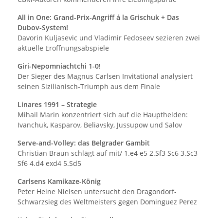
All in One: Grand-Prix-Angriff á la Grischuk + Das
Dubov-System!
Davorin Kuljasevic und Vladimir Fedoseev sezieren zwei
aktuelle Eröffnungsabspiele
Giri-Nepomniachtchi 1-0!
Der Sieger des Magnus Carlsen Invitational analysiert
seinen Sizilianisch-Triumph aus dem Finale
Linares 1991 – Strategie
Mihail Marin konzentriert sich auf die Haupthelden:
Ivanchuk, Kasparov, Beliavsky, Jussupow und Salov
Serve-and-Volley: das Belgrader Gambit
Christian Braun schlägt auf mit/ 1.e4 e5 2.Sf3 Sc6 3.Sc3
Sf6 4.d4 exd4 5.Sd5
Carlsens Kamikaze-König
Peter Heine Nielsen untersucht den Dragondorf-
Schwarzsieg des Weltmeisters gegen Dominguez Perez