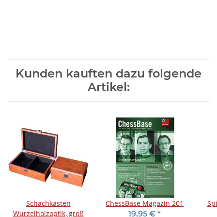
Kunden kauften dazu folgende
Artikel:
Schachkasten
ChessBase Magazin 201
Spi
Wurzelholzoptik, groß
19,95 €
*