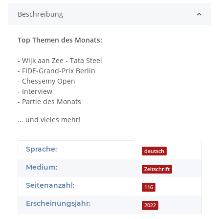
Beschreibung
Top Themen des Monats:
- Wijk aan Zee - Tata Steel
- FIDE-Grand-Prix Berlin
- Chessemy Open
- Interview
- Partie des Monats
... und vieles mehr!
Produkteigenschaft
Wert
Sprache:
deutsch
Medium:
Zeitschrift
Seitenanzahl:
116
Erscheinungsjahr:
2022