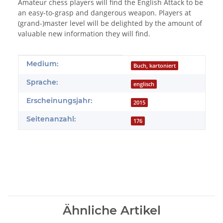
Amateur chess players will find the English Attack to be
an easy-to-grasp and dangerous weapon. Players at
(grand-)master level will be delighted by the amount of
valuable new information they will find.
Produkteigenschaft
Wert
Medium:
Buch, kartoniert
Sprache:
englisch
Erscheinungsjahr:
2015
Seitenanzahl:
176
Ähnliche Artikel