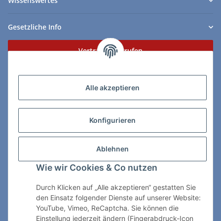
Wissenswertes
Gesetzliche Info
Vertrag widerrufen
Zahlungs- & Lieferarten
Alle akzeptieren
Konfigurieren
So erreichen Sie uns:
Ablehnen
ChessWare Schachversand
Wie wir Cookies & Co nutzen
Von-Thürheim-Str. 72
89264 Weissenhorn
Durch Klicken auf „Alle akzeptieren“ gestatten Sie
den Einsatz folgender Dienste auf unserer Website:
Telefon: 0 7309 / 7999
YouTube, Vimeo, ReCaptcha. Sie können die
Einstellung jederzeit ändern (Fingerabdruck-Icon