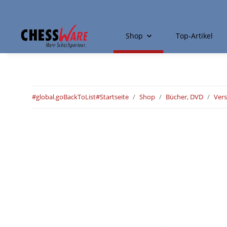
Shop
Top-Artikel
#global.goBackToList#
Startseite
Shop
Bücher, DVD
Ver