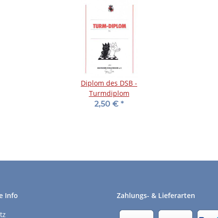
Diplom des DSB -
Turmdiplom
2,50 €
*
e Info
Zahlungs- & Lieferarten
tz