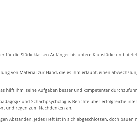
ner für die Stärke­klassen Anfänger bis untere Klubstärke und biet
mmlung von Material zur Hand, die es ihm erlaubt, einen abwechsl
 das hilft ihm, seine Auf­gaben besser und kompetenter durchzufüh
ädagogik und Schachpsychologie, Berichte über erfolgreiche inte
zont und regen zum Nachdenken an.
igen Abständen. Je­des Heft ist in sich abgeschlossen, doch bauen