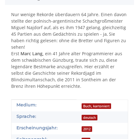
Nur wenige Rekorde überdauern 64 Jahre. Einen davon
stellte der polnisch-argentinische Schachgroßmeister
Miguel Najdorf auf, als es ihm 1947 gelang, gleichzeitig
45 Partien aus dem Gedächtnis zu spielen - ja, Sie
haben richtig gelesen: ohne die Bretter und Figuren zu
sehen!
Erst
Marc Lang,
ein 41 Jahre alter Programmierer aus
dem schwäbischen Günzburg, traute sich zu, diese
legendäre Bestmarke anzugreifen. Hier erzählt er
selbst die Geschichte seiner Rekordjagd im
Blindsimultanschach, die 2011 in Sontheim an der
Brenz ihren Höhepunkt erreichte.
Produkteigenschaft
Wert
Medium:
Buch, kartoniert
Sprache:
deutsch
Erscheinungsjahr:
2012