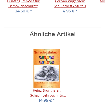
Ersatzfiguren-Set für
Cor van Wijgerden:
Mi
Demo-Schachbrett,
Schülerheft - Stufe 1
Kunststoff, weiß/rot
34,50 €
*
4,95 €
*
Ähnliche Artikel
Heinz Brunthaler:
Schach-Lehrbuch für
Kinder & Eltern
14,95 €
*