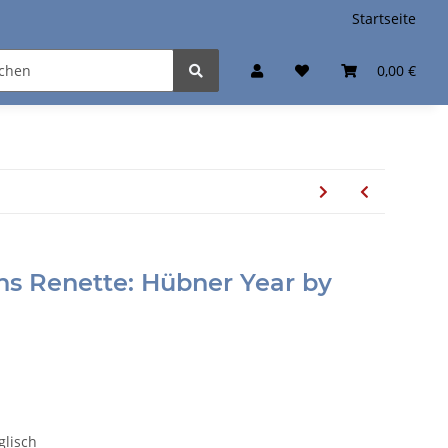
Startseite
0,00 €
ans Renette: Hübner Year by
nglisch