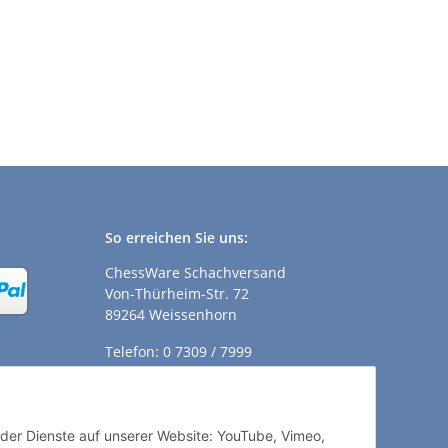
So erreichen Sie uns:
ChessWare Schachversand
Von-Thürheim-Str. 72
89264 Weissenhorn
Telefon: 0 7309 / 7999
E-Mail:
shop@chessware.de
ender Dienste auf unserer Website: YouTube, Vimeo,