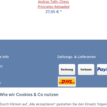
Andras Toth: Chess
Principles Reloaded
27,95 €
*
e Info
Zahlungs- & Lieferarten
tz
m
recht
Wie wir Cookies & Co nutzen
Durch Klicken auf „Alle akzeptieren“ gestatten Sie den Einsatz folg
Vertrag widerrufen