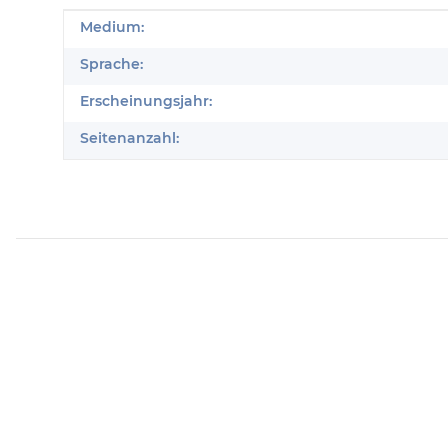
Produkteigenschaft
Wert
Medium:
Sprache:
Erscheinungsjahr:
Seitenanzahl: