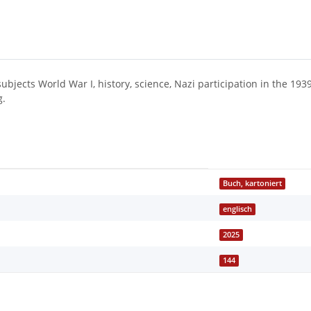
f subjects World War I, history, science, Nazi participation in the 
g.
Buch, kartoniert
englisch
2025
144