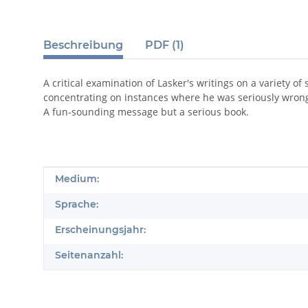
Beschreibung
PDF (1)
A critical examination of Lasker's writings on a variety o
concentrating on instances where he was seriously wron
A fun-sounding message but a serious book.
Produkteigenschaft
Wert
Medium:
Sprache:
Erscheinungsjahr:
Seitenanzahl: