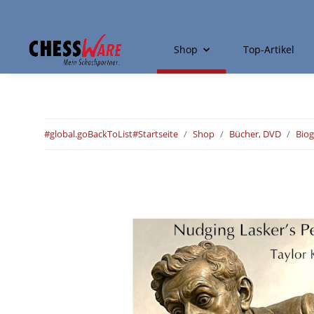
Shop
Top-Artikel
#global.goBackToList#
Startseite
Shop
Bücher, DVD
Biog