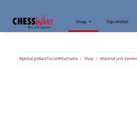
Shop
Top-Artikel
#global.goBackToList#
Startseite
Shop
Material und Verein