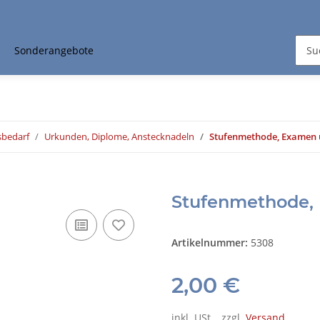
Sonderangebote
sbedarf
Urkunden, Diplome, Anstecknadeln
Stufenmethode, Examen 
Stufenmethode,
Artikelnummer:
5308
2,00 €
inkl. USt. , zzgl.
Versand