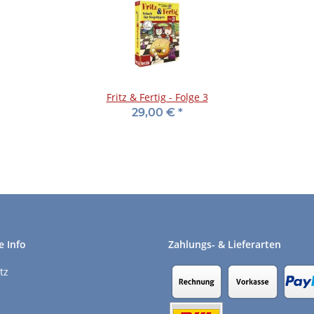
Fritz & Fertig - Folge 3
29,00 €
*
e Info
Zahlungs- & Lieferarten
tz