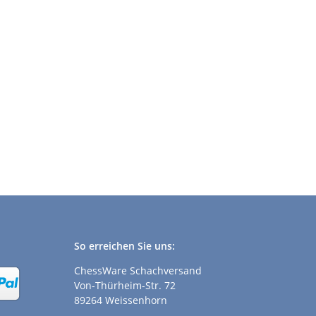
So erreichen Sie uns:
ChessWare Schachversand
Von-Thürheim-Str. 72
89264 Weissenhorn