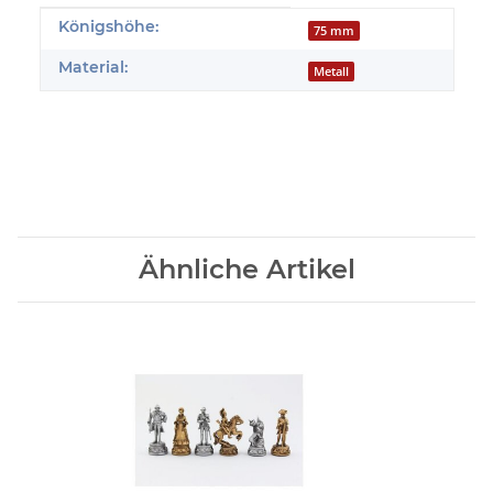
Produkteigenschaft
Wert
Königshöhe:
75 mm
Material:
Metall
Ähnliche Artikel