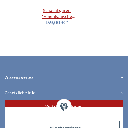
Schachfiguren
"Amerikanische
Revolution", KH 75 mm
159,00 €
*
Wissenswertes
Gesetzliche Info
Vertrag widerrufen
Zahlungs- & Lieferarten
Alle akzeptieren