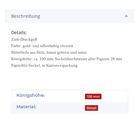
Beschreibung
Details:
Zink-Druckguß
Farbe: gold- und silberfarbig eloxiert
Mittelteile aus Holz, braun gebeizt und natur
Königshöhe: ca. 100 mm, Sockeldurchmesser aller Figuren 28 mm
Papierfilz-Sockel, in Kartonverpackung
Produkteigenschaft
Wert
Königshöhe:
100 mm
Material:
Metall