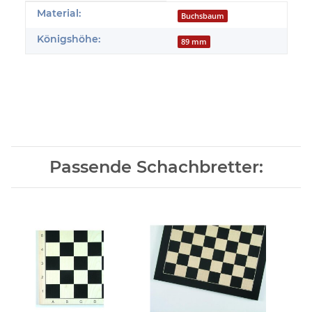
Produkteigenschaft
Wert
Material:
Buchsbaum
Königshöhe:
89 mm
Passende Schachbretter: