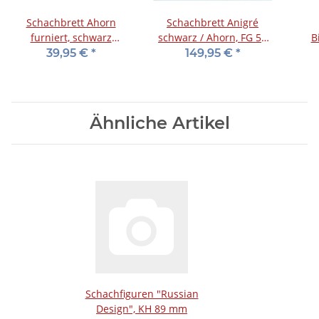
Schachbrett Ahorn
Schachbrett Anigré
furniert, schwarz
schwarz / Ahorn, FG 50
B
bedruckt, matt lackiert,
mm
schw
39,95 €
*
149,95 €
*
FG 50 mm, Z+B
Ähnliche Artikel
Schachfiguren "Russian
Design", KH 89 mm