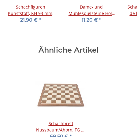
Schachfiguren
Dame- und
Scha
Kunststoff, KH 93 mm,
Mühlespielsteine Holz
de 
im Holzkasten
schwarz, 28 mm
mm
21,90 €
*
11,20 €
*
Ähnliche Artikel
Schachbrett
Nussbaum/Ahorn, FG 50
mm
69,50 €
*