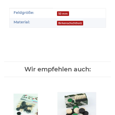
Produkteigenschaft
Wert
Feldgröße:
50 mm
Material:
Birkenschichtholz
Wir empfehlen auch: