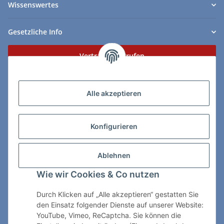
Wissenswertes
Gesetzliche Info
Vertrag widerrufen
Zahlungs- & Lieferarten
Alle akzeptieren
Konfigurieren
So erreichen Sie uns:
Ablehnen
ChessWare Schachversand
Wie wir Cookies & Co nutzen
Von-Thürheim-Str. 72
89264 Weissenhorn
Durch Klicken auf „Alle akzeptieren“ gestatten Sie
den Einsatz folgender Dienste auf unserer Website:
Telefon: 0 7309 / 7999
YouTube, Vimeo, ReCaptcha. Sie können die