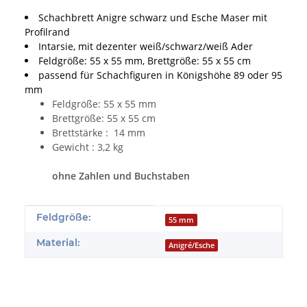
Schachbrett Anigre schwarz und Esche Maser mit
Profilrand
Intarsie, mit dezenter weiß/schwarz/weiß Ader
Feldgröße: 55 x 55 mm, Brettgröße: 55 x 55 cm
passend für Schachfiguren in Königshöhe 89 oder 95
mm
Feldgröße: 55 x 55 mm
Brettgröße: 55 x 55 cm
Brettstärke : 14 mm
Gewicht : 3,2 kg
ohne Zahlen und Buchstaben
Produkteigenschaft
Wert
Feldgröße:
55 mm
Material:
Anigré/Esche