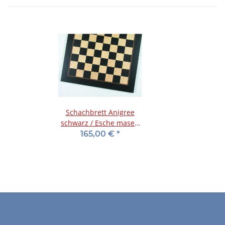
Schachbrett Anigree
schwarz / Esche maser,
FG 55 mm
165,00 €
*