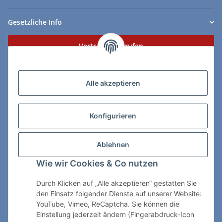
Gesetzliche Info
Vertrag widerrufen
Zahlungs- & Lieferarten
Alle akzeptieren
Konfigurieren
So erreichen Sie uns:
Ablehnen
ChessWare Schachversand
Wie wir Cookies & Co nutzen
Von-Thürheim-Str. 72
89264 Weissenhorn
Durch Klicken auf „Alle akzeptieren“ gestatten Sie
den Einsatz folgender Dienste auf unserer Website:
Telefon: 0 7309 / 7999
YouTube, Vimeo, ReCaptcha. Sie können die
Einstellung jederzeit ändern (Fingerabdruck-Icon
E-Mail:
shop@chessware.de