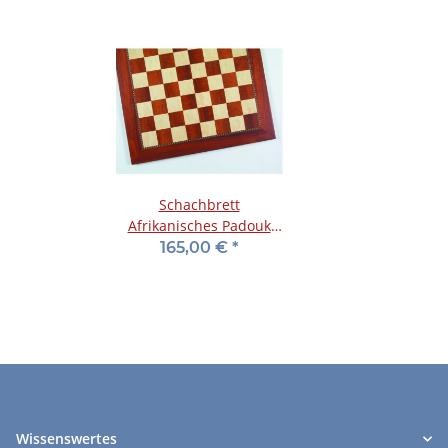
Schachbrett
Afrikanisches Padouk
(Korallenholz) und Esche
165,00 €
*
Maser, FG 55 mm
Wissenswertes