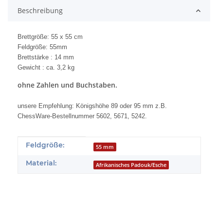
Beschreibung
Brettgröße: 55 x 55 cm
Feldgröße: 55mm
Brettstärke : 14 mm
Gewicht : ca. 3,2 kg
ohne Zahlen und Buchstaben.
unsere Empfehlung: Königshöhe 89 oder 95 mm z.B.
ChessWare-Bestellnummer 5602, 5671
, 5242.
Produkteigenschaft
Wert
Feldgröße:
55 mm
Material:
Afrikanisches Padouk/Esche