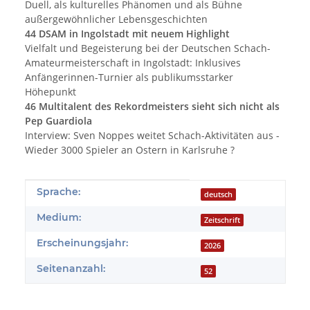
Duell, als kulturelles Phänomen und als Bühne
außergewöhnlicher Lebensgeschichten
44 DSAM in Ingolstadt mit neuem Highlight
Vielfalt und Begeisterung bei der Deutschen Schach-
Amateurmeisterschaft in Ingolstadt: Inklusives
Anfängerinnen-Turnier als publikumsstarker
Höhepunkt
46 Multitalent des Rekordmeisters sieht sich nicht als
Pep Guardiola
Interview: Sven Noppes weitet Schach-Aktivitäten aus -
Wieder 3000 Spieler an Ostern in Karlsruhe ?
Produkteigenschaft
Wert
Sprache:
deutsch
Medium:
Zeitschrift
Erscheinungsjahr:
2026
Seitenanzahl:
52