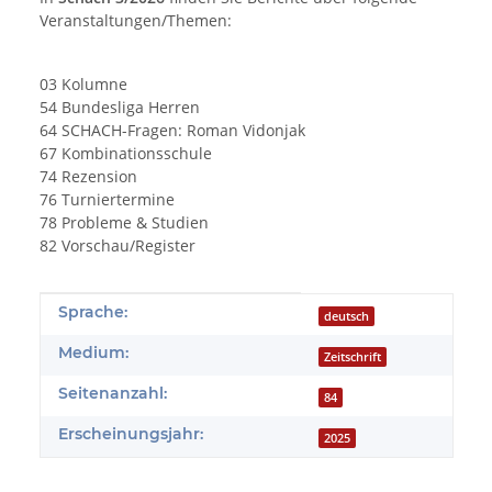
Veranstaltungen/Themen:
03 Kolumne
54 Bundesliga Herren
64 SCHACH-Fragen: Roman Vidonjak
67 Kombinationsschule
74 Rezension
76 Turniertermine
78 Probleme & Studien
82 Vorschau/Register
Produkteigenschaft
Wert
Sprache:
deutsch
Medium:
Zeitschrift
Seitenanzahl:
84
Erscheinungsjahr:
2025