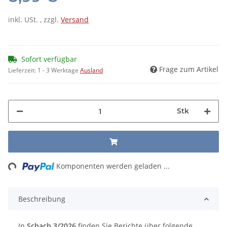
inkl. USt. , zzgl.
Versand
Sofort verfügbar
Frage zum Artikel
Lieferzeit:
1 - 3 Werktage
Ausland
Stk
ng...
Komponenten werden geladen ...
Beschreibung
In
Schach 3/2026
finden Sie Berichte über folgende