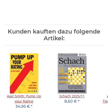
Kunden kauften dazu folgende
Artikel:
Axel Smith: Pump Up
Schach 2025/11
your Rating
Ti
8,60 €
*
34,95 €
*