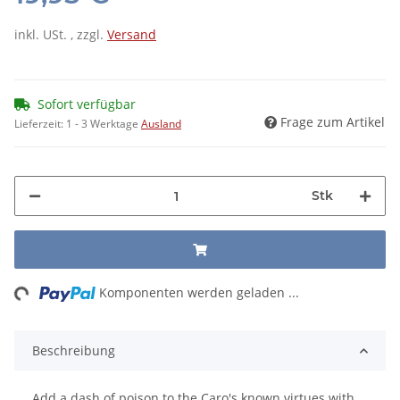
inkl. USt. , zzgl.
Versand
Sofort verfügbar
Frage zum Artikel
Lieferzeit:
1 - 3 Werktage
Ausland
Stk
ng...
Komponenten werden geladen ...
Beschreibung
Add a dash of poison to the Caro's known virtues with