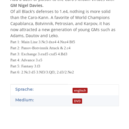
GM Nigel Davies.
Of all Black's defenses to 1.e4, nothing is more solid
than the Caro-Kann. A favorite of World Champions
Capablanca, Botvinnik, Petrosian, and Karpov, it has
now attracted a new generation of young GMs such as
Adams, Dautov and Leko.
Part 1: Main Line 3.Nc3 dxe4 4.Nxe4 Bf5
Part 2: Panov-Botvinnik Attack & 2.c4
Part 3: Exchange 3.exd5 cxd5 4.Bd3
Part 4: Advance 3.e5
Part 5: Fantasy 3.f3
Part 6: 2.Nc3 d5 3.Nf3/3.Qf3; 2.d3/2.Ne2
Produkteigenschaft
Wert
Sprache:
englisch
Medium:
DVD