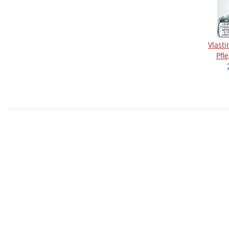
Vlasti
Pfl
Klass