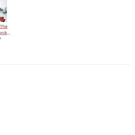
 The
nnik
e Semi-
*
D