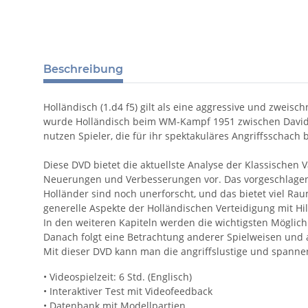
Beschreibung
Holländisch (1.d4 f5) gilt als eine aggressive und zweis
wurde Holländisch beim WM-Kampf 1951 zwischen David B
nutzen Spieler, die für ihr spektakuläres Angriffsschach
Diese DVD bietet die aktuellste Analyse der Klassischen 
Neuerungen und Verbesserungen vor. Das vorgeschlagene R
Holländer sind noch unerforscht, und das bietet viel Ra
generelle Aspekte der Holländischen Verteidigung mit Hilf
In den weiteren Kapiteln werden die wichtigsten Möglichk
Danach folgt eine Betrachtung anderer Spielweisen und 
Mit dieser DVD kann man die angriffslustige und spannend
• Videospielzeit: 6 Std. (Englisch)
• Interaktiver Test mit Videofeedback
• Datenbank mit Modellpartien