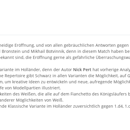
chneidige Eröffnung, und von allen gebräuchlichen Antworten gegen 
ronstein und Mikhail Botvinnik, denn in diesem Match haben beid
 bekannt sind, die Eröffnung gerne als gefährliche Überraschungswa
Variante im Holländer, denn der Autor
Nick Pert
hat vorherige Analy
epertoire gibt Schwarz in allen Varianten die Möglichkeit, auf G
um, um kreative Ideen zu entwickeln und neue, aufregende Möglich
e von Modellpartien illustriert.
eiten des Weißen, die alle auf dem Fianchetto des Königsläufers b
anderer Möglichkeiten von Weiß.
e Klassische Variante im Holländer zuversichtlich gegen 1.d4, 1.c