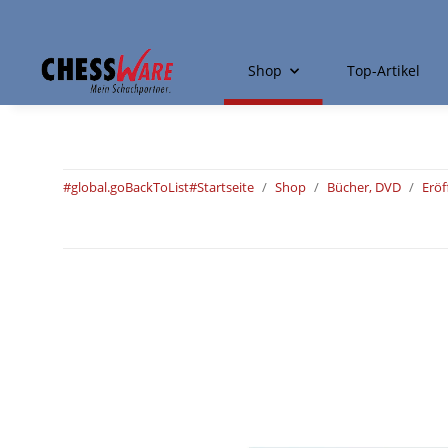
Shop
Top-Artikel
#global.goBackToList#
Startseite
Shop
Bücher, DVD
Erö