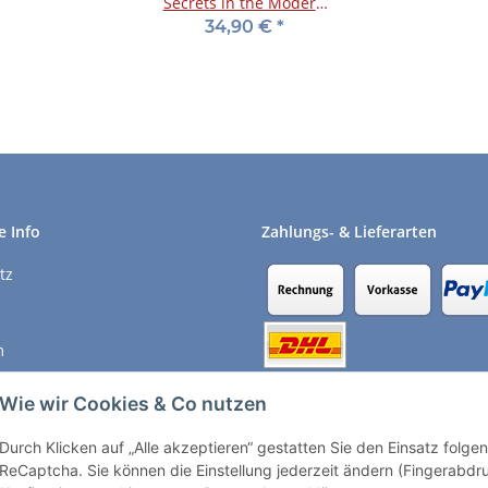
Secrets in the Modern
Italian - DVD
34,90 €
*
e Info
Zahlungs- & Lieferarten
tz
m
recht
Wie wir Cookies & Co nutzen
Durch Klicken auf „Alle akzeptieren“ gestatten Sie den Einsatz folg
Vertrag widerrufen
ReCaptcha. Sie können die Einstellung jederzeit ändern (Fingerabdruc