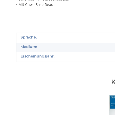
• Mit ChessBase Reader
Produkteigenschaft
Wert
Sprache:
Medium:
Erscheinungsjahr:
K