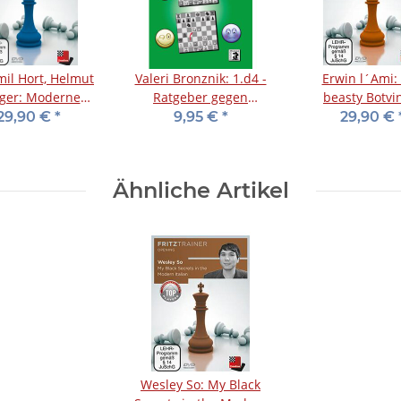
mil Hort, Helmut
Valeri Bronznik: 1.d4 -
Erwin l´Ami:
eger: Moderne
Ratgeber gegen
beasty Botvi
iker - Band 1 -
Unorthodoxe
variation in th
29,90 €
*
9,95 €
*
29,90 €
Download
Verteidigungen
Slav - DV
Ähnliche Artikel
Wesley So: My Black