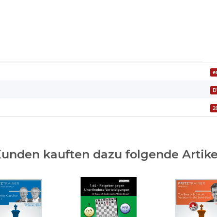
e
D
2
unden kauften dazu folgende Artike