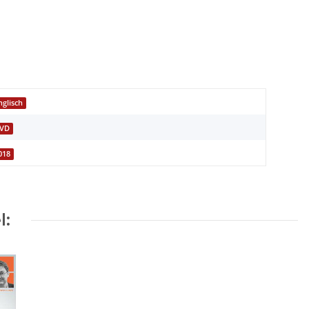
nglisch
VD
018
l: