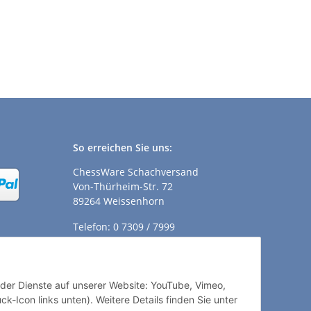
So erreichen Sie uns:
ChessWare Schachversand
Von-Thürheim-Str. 72
89264 Weissenhorn
Telefon: 0 7309 / 7999
E-Mail:
shop@chessware.de
ender Dienste auf unserer Website: YouTube, Vimeo,
k-Icon links unten). Weitere Details finden Sie unter