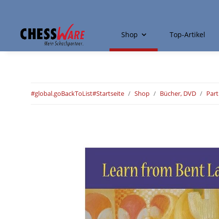
Shop
Top-Artikel
#global.goBackToList#
Startseite
Shop
Bücher, DVD
Par