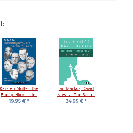
l:
Karsten Müller: Die
Jan Markos, David
Endspielkunst der
Navara: The Secret
Weltmeister - Band 1
Ingredient to Winning
19,95 €
*
24,95 €
*
at Chess