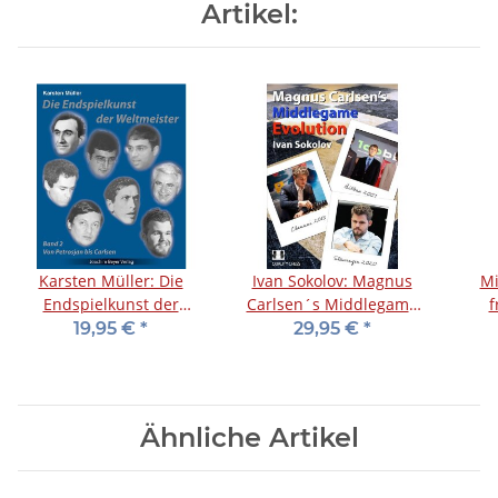
Artikel:
Karsten Müller: Die
Ivan Sokolov: Magnus
Mi
Endspielkunst der
Carlsen´s Middlegame
f
Weltmeister - Band 2
Evolution
19,95 €
*
29,95 €
*
Ähnliche Artikel