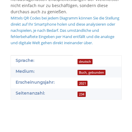
nicht einfach nur zu beschäftigen, sondern diese
durchaus auch zu genießen.
Mittels
QR Codes
bei jedem Diagramm können Sie die Stellung
direkt auf Ihr Smartphone holen und diese analysieren oder
nachspielen
,
je nach Bedarf. Das umständliche und
fehlerbehaftete Eingeben per Hand entfällt und die analoge
und digitale Welt gehen direkt ineinander über.
Produkteigenschaft
Wert
Sprache:
deutsch
Medium:
Buch, gebunden
Erscheinungsjahr:
2021
Seitenanzahl:
234