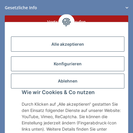
Gesetzliche Info
Vertrag widerrufen
Zahlungs- & Lieferarten
Alle akzeptieren
Konfigurieren
So erreichen Sie uns:
Ablehnen
ChessWare Schachversand
Wie wir Cookies & Co nutzen
Von-Thürheim-Str. 72
89264 Weissenhorn
Durch Klicken auf „Alle akzeptieren“ gestatten Sie
den Einsatz folgender Dienste auf unserer Website:
Telefon: 0 7309 / 7999
YouTube, Vimeo, ReCaptcha. Sie können die
Einstellung jederzeit ändern (Fingerabdruck-Icon
E-Mail:
shop@chessware.de
links unten). Weitere Details finden Sie unter