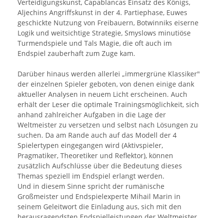
Verteidigungskunst, Capablancas Einsatz des Königs,
Aljechins Angriffskunst in der 4. Partiephase, Euwes
geschickte Nutzung von Freibauern, Botwinniks eiserne
Logik und weitsichtige Strategie, Smyslows minutiöse
Turmendspiele und Tals Magie, die oft auch im
Endspiel zauberhaft zum Zuge kam.
Darüber hinaus werden allerlei „immergrüne Klassiker"
der einzelnen Spieler geboten, von denen einige dank
aktueller Analysen in neuem Licht erscheinen. Auch
erhält der Leser die optimale Trainingsmöglichkeit, sich
anhand zahlreicher Aufgaben in die Lage der
Weltmeister zu versetzen und selbst nach Lösungen zu
suchen. Da am Rande auch auf das Modell der 4
Spielertypen eingegangen wird (Aktivspieler,
Pragmatiker, Theoretiker und Reflektor), können
zusätzlich Aufschlüsse über die Bedeutung dieses
Themas speziell im Endspiel erlangt werden.
Und in diesem Sinne spricht der rumänische
Großmeister und Endspielexperte Mihail Marin in
seinem Geleitwort die Einladung aus, sich mit den
herausragendsten Endspielleistungen der Weltmeister