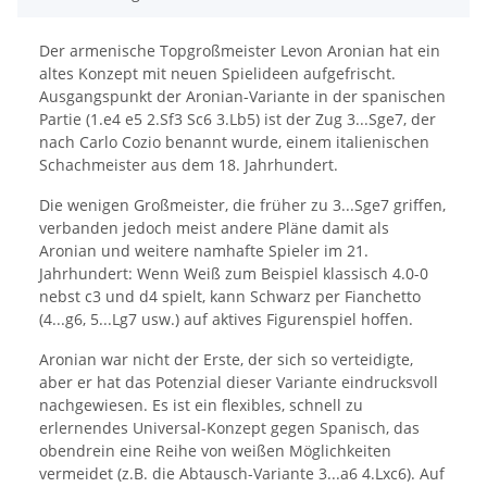
Der armenische Topgroßmeister Levon Aronian hat ein
altes Konzept mit neuen Spielideen aufgefrischt.
Ausgangspunkt der Aronian-Variante in der spanischen
Partie (1.e4 e5 2.Sf3 Sc6 3.Lb5) ist der Zug 3...Sge7, der
nach Carlo Cozio benannt wurde, einem italienischen
Schachmeister aus dem 18. Jahrhundert.
Die wenigen Großmeister, die früher zu 3...Sge7 griffen,
verbanden jedoch meist andere Pläne damit als
Aronian und weitere namhafte Spieler im 21.
Jahrhundert: Wenn Weiß zum Beispiel klassisch 4.0-0
nebst c3 und d4 spielt, kann Schwarz per Fianchetto
(4...g6, 5...Lg7 usw.) auf aktives Figurenspiel hoffen.
Aronian war nicht der Erste, der sich so verteidigte,
aber er hat das Potenzial dieser Variante eindrucksvoll
nachgewiesen. Es ist ein flexibles, schnell zu
erlernendes Universal-Konzept gegen Spanisch, das
obendrein eine Reihe von weißen Möglichkeiten
vermeidet (z.B. die Abtausch-Variante 3...a6 4.Lxc6). Auf