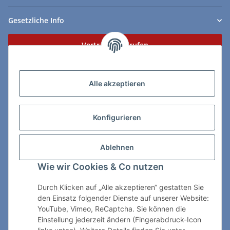
Gesetzliche Info
Vertrag widerrufen
Zahlungs- & Lieferarten
Alle akzeptieren
Konfigurieren
So erreichen Sie uns:
Ablehnen
ChessWare Schachversand
Wie wir Cookies & Co nutzen
Von-Thürheim-Str. 72
89264 Weissenhorn
Durch Klicken auf „Alle akzeptieren“ gestatten Sie
den Einsatz folgender Dienste auf unserer Website:
Telefon: 0 7309 / 7999
YouTube, Vimeo, ReCaptcha. Sie können die
Einstellung jederzeit ändern (Fingerabdruck-Icon
E-Mail:
shop@chessware.de