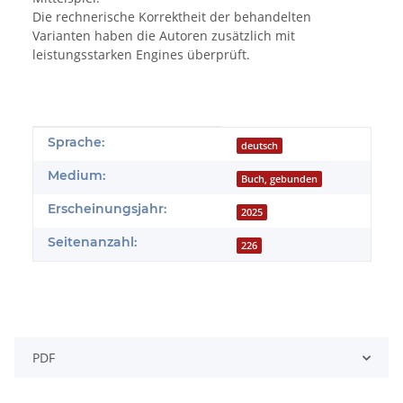
Die rechnerische Korrektheit der behandelten
Varianten haben die Autoren zusätzlich mit
leistungsstarken Engines überprüft.
Produkteigenschaft
Wert
Sprache:
deutsch
Medium:
Buch, gebunden
Erscheinungsjahr:
2025
Seitenanzahl:
226
PDF