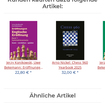
Artikel:
Jerzy Konikowski, Uwe
Arno Nickel: Chess 960
Jer
Bekemann: Eröffnungen
Yearbook 2025
Beke
- Englische Eröffnung
- E
22,80 €
*
32,00 €
*
Band 1
Ähnliche Artikel