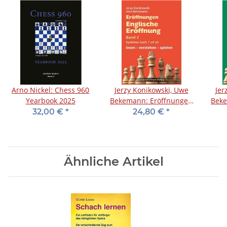
Arno Nickel: Chess 960
Jerzy Konikowski, Uwe
Jer
Yearbook 2025
Bekemann: Eröffnungen
Beke
- Englische Eröffnung
- E
32,00 €
*
24,80 €
*
Band 2
Ähnliche Artikel