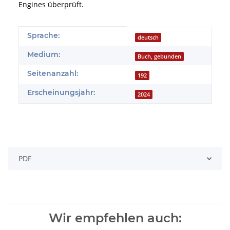
Engines überprüft.
Produkteigenschaft
Wert
Sprache:
deutsch
Medium:
Buch, gebunden
Seitenanzahl:
192
Erscheinungsjahr:
2024
PDF
Wir empfehlen auch: