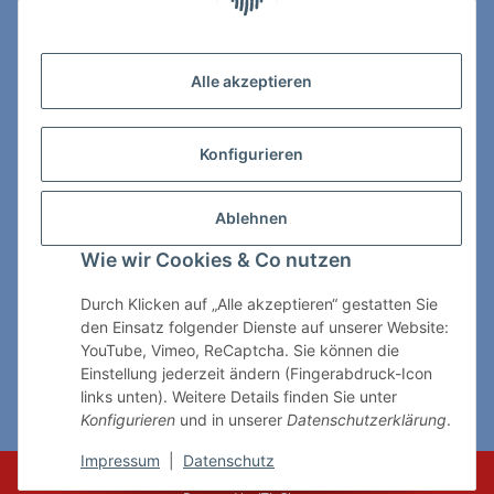
Zahlungs- & Lieferarten
Alle akzeptieren
Konfigurieren
So erreichen Sie uns:
Ablehnen
ChessWare Schachversand
Wie wir Cookies & Co nutzen
Von-Thürheim-Str. 72
89264 Weissenhorn
Durch Klicken auf „Alle akzeptieren“ gestatten Sie
den Einsatz folgender Dienste auf unserer Website:
Telefon: 0 7309 / 7999
YouTube, Vimeo, ReCaptcha. Sie können die
Einstellung jederzeit ändern (Fingerabdruck-Icon
E-Mail:
shop@chessware.de
links unten). Weitere Details finden Sie unter
Konfigurieren
und in unserer
Datenschutzerklärung
.
* Alle Preise inkl. gesetzlicher USt., zzgl.
Versand
Impressum
|
Datenschutz
© ChessWare