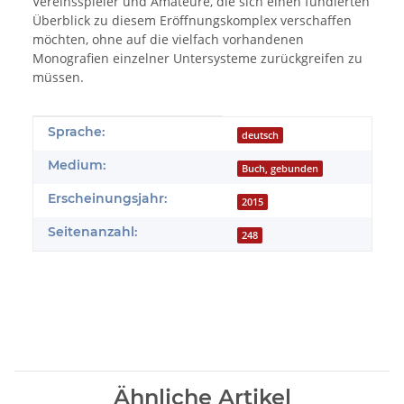
Vereinsspieler und Amateure, die sich einen fundierten
Überblick zu diesem Eröffnungskomplex verschaffen
möchten, ohne auf die vielfach vorhandenen
Monografien einzelner Untersysteme zurückgreifen zu
müssen.
Produkteigenschaft
Wert
Sprache:
deutsch
Medium:
Buch, gebunden
Erscheinungsjahr:
2015
Seitenanzahl:
248
Ähnliche Artikel