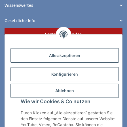
Wissenswertes
Gesetzliche Info
Vertrag widerrufen
Zahlungs- & Lieferarten
Alle akzeptieren
Konfigurieren
So erreichen Sie uns:
Ablehnen
ChessWare Schachversand
Wie wir Cookies & Co nutzen
Von-Thürheim-Str. 72
89264 Weissenhorn
Durch Klicken auf „Alle akzeptieren“ gestatten Sie
den Einsatz folgender Dienste auf unserer Website:
Telefon: 0 7309 / 7999
YouTube, Vimeo, ReCaptcha. Sie können die