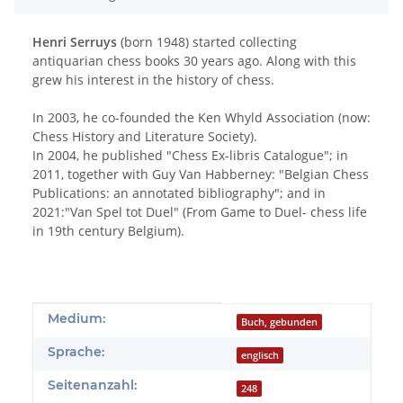
Henri Serruys
(born 1948) started collecting
antiquarian chess books 30 years ago. Along with this
grew his interest in the history of chess.
In 2003, he co-founded the Ken Whyld Association (now:
Chess History and Literature Society).
In 2004, he published "Chess Ex-libris Catalogue"; in
2011, together with Guy Van Habberney: "Belgian Chess
Publications: an annotated bibliography"; and in
2021:"Van Spel tot Duel" (From Game to Duel- chess life
in 19th century Belgium).
Produkteigenschaft
Wert
Medium:
Buch, gebunden
Sprache:
englisch
Seitenanzahl:
248