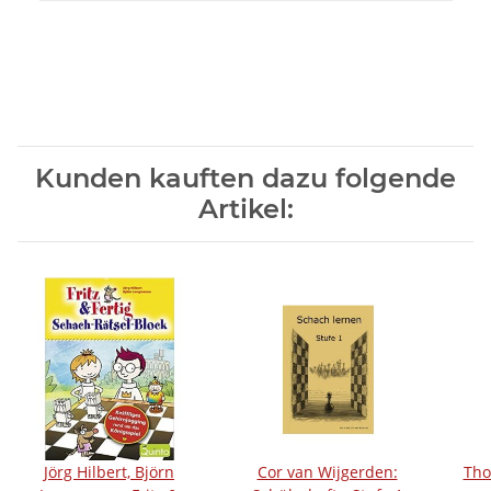
Kunden kauften dazu folgende
Artikel:
Jörg Hilbert, Björn
Cor van Wijgerden:
Tho