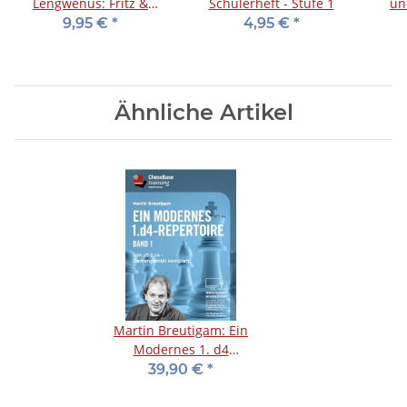
Lengwenus: Fritz &
Schülerheft - Stufe 1
un
Fertig - Schach-Rätsel-
Scha
9,95 €
*
4,95 €
*
Block 1
Ähnliche Artikel
Martin Breutigam: Ein
Modernes 1. d4
Repertoire - Band 1
39,90 €
*