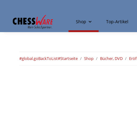
Shop
Top-Artikel
#global.goBackToList#
Startseite
Shop
Bücher, DVD
Erö