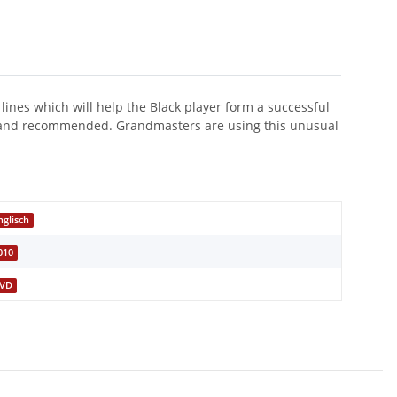
ines which will help the Black player form a successful
ed and recommended. Grandmasters are using this unusual
nglisch
010
VD