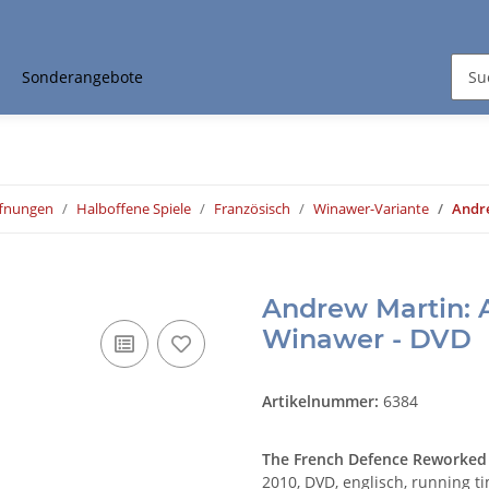
Sonderangebote
ffnungen
Halboffene Spiele
Französisch
Winawer-Variante
Andre
Andrew Martin: A
Winawer - DVD
Artikelnummer:
6384
The French Defence Reworked V
2010, DVD, englisch, running t