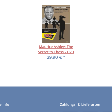
Maurice Ashley: The
Secret to Chess - DVD
29,90 €
*
e Info
Zahlungs- & Lieferarten