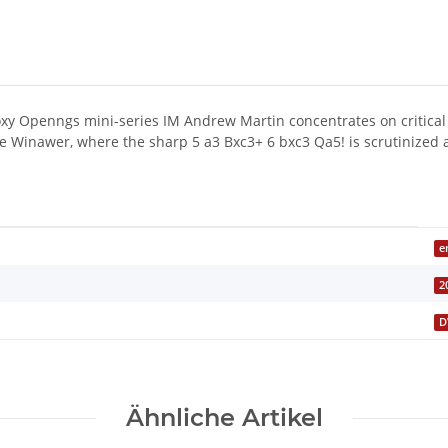
xy Openngs mini-series IM Andrew Martin concentrates on critical l
ine Winawer, where the sharp 5 a3 Bxc3+ 6 bxc3 Qa5! is scrutiniz
e
2
D
Ähnliche Artikel