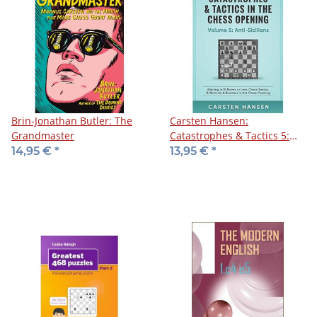
Brin-Jonathan Butler: The
Carsten Hansen:
Grandmaster
Catastrophes & Tactics 5:
Anti-Sicilians
14,95 €
*
13,95 €
*