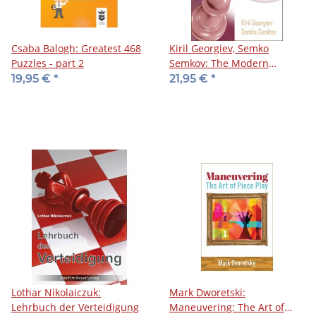
Csaba Balogh: Greatest 468
Kiril Georgiev, Semko
Puzzles - part 2
Semkov: The Modern
English - Vol. 1
19,95 €
*
21,95 €
*
Lothar Nikolaiczuk:
Mark Dworetski:
Lehrbuch der Verteidigung
Maneuvering: The Art of