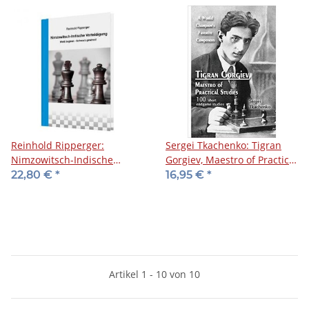
Reinhold Ripperger:
Sergei Tkachenko: Tigran
Nimzowitsch-Indische
Gorgiev, Maestro of Practical
Verteidigung
Studies
22,80 €
*
16,95 €
*
Artikel 1 - 10 von 10