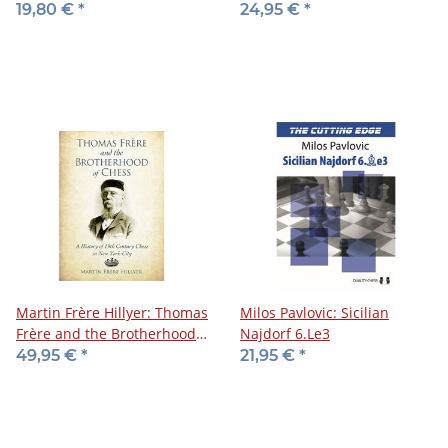
Piece Play
19,80 €
*
24,95 €
*
Martin Frère Hillyer: Thomas
Milos Pavlovic: Sicilian
Frère and the Brotherhood
Najdorf 6.Le3
of Chess
49,95 €
*
21,95 €
*