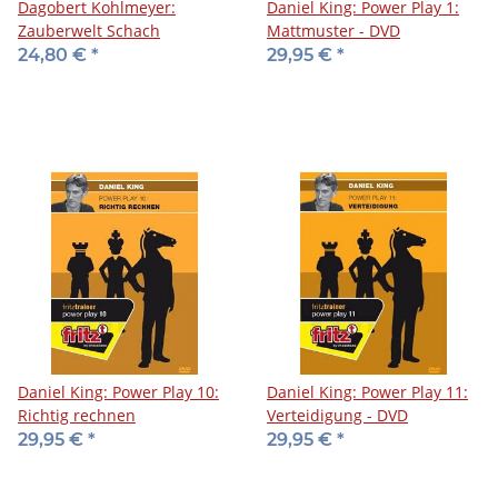
Dagobert Kohlmeyer:
Daniel King: Power Play 1:
Zauberwelt Schach
Mattmuster - DVD
24,80 €
*
29,95 €
*
Daniel King: Power Play 10:
Daniel King: Power Play 11:
Richtig rechnen
Verteidigung - DVD
29,95 €
*
29,95 €
*