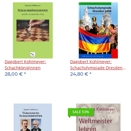
Dagobert Kohlmeyer:
Dagobert Kohlmeyer:
Schachköniginnen
Schacholympiade Dresden
2008
28,00 €
*
24,80 €
*
SALE 53%