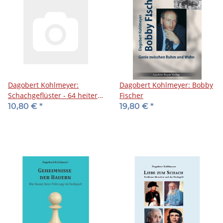
Dagobert Kohlmeyer:
Dagobert Kohlmeyer: Bobby
Schachgeflüster - 64 heitere
Fischer
Gedichte
10,80 €
*
19,80 €
*