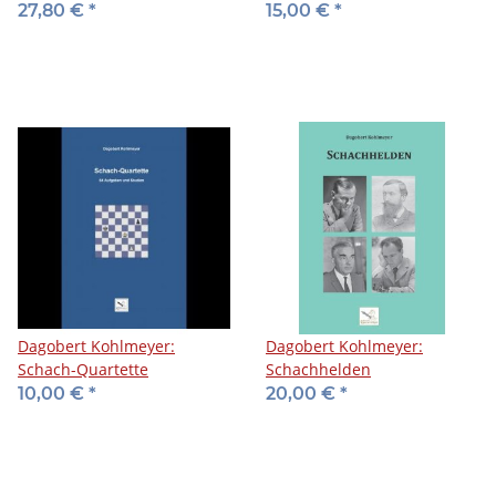
und siegte
27,80 €
*
15,00 €
*
Dagobert Kohlmeyer:
Dagobert Kohlmeyer:
Schach-Quartette
Schachhelden
10,00 €
*
20,00 €
*