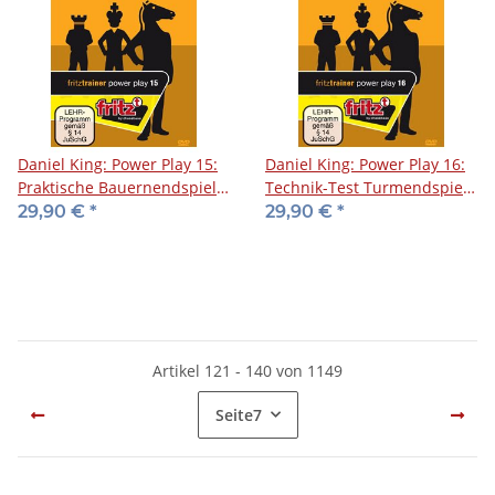
Daniel King: Power Play 15:
Daniel King: Power Play 16:
Praktische Bauernendspiele
Technik-Test Turmendspiele
- DVD
- DVD
29,90 €
*
29,90 €
*
Artikel 121 - 140 von 1149
Seite
7