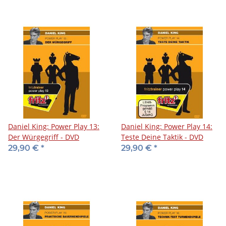
Daniel King: Power Play 13:
Daniel King: Power Play 14:
Der Würgegriff - DVD
Teste Deine Taktik - DVD
29,90 €
*
29,90 €
*