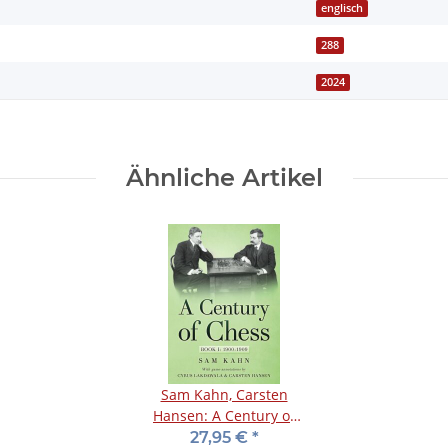
englisch
288
2024
Ähnliche Artikel
Sam Kahn, Carsten
Hansen: A Century of
Chess - Book I: 1900-
27,95 €
*