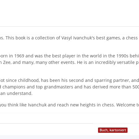
us. This book is a collection of Vasyl Ivanchuk's best games, a ches
born in 1969 and was the best player in the world in the 1990s b
 Zee, and many, many other events. He is an incredibly versatile
t since childhood, has been his second and sparring partner, and 
ld champions and top grandmasters and has derived more than 500 t
 can understand.
ke you think like Ivanchuk and reach new heights in chess. Welcome t
Buch, kartoniert