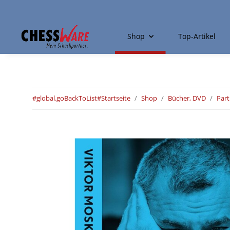
Shop
Top-Artikel
#global.goBackToList#
Startseite
Shop
Bücher, DVD
Par