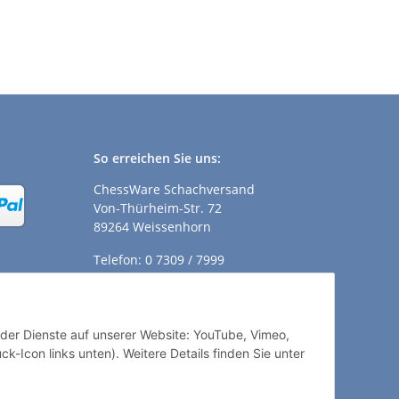
So erreichen Sie uns:
ChessWare Schachversand
Von-Thürheim-Str. 72
89264 Weissenhorn
Telefon: 0 7309 / 7999
E-Mail:
shop@chessware.de
ender Dienste auf unserer Website: YouTube, Vimeo,
k-Icon links unten). Weitere Details finden Sie unter