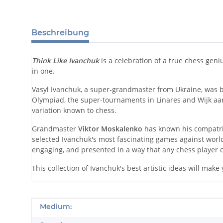
Beschreibung
Think Like Ivanchuk
is a celebration of a true chess geni
in one.
Vasyl Ivanchuk, a super-grandmaster from Ukraine, was 
Olympiad, the super-tournaments in Linares and Wijk aan
variation known to chess.
Grandmaster
Viktor Moskalenko
has known his compatrio
selected Ivanchuk's most fascinating games against wor
engaging, and presented in a way that any chess player
This collection of Ivanchuk's best artistic ideas will ma
Produkteigenschaft
Wert
Medium: