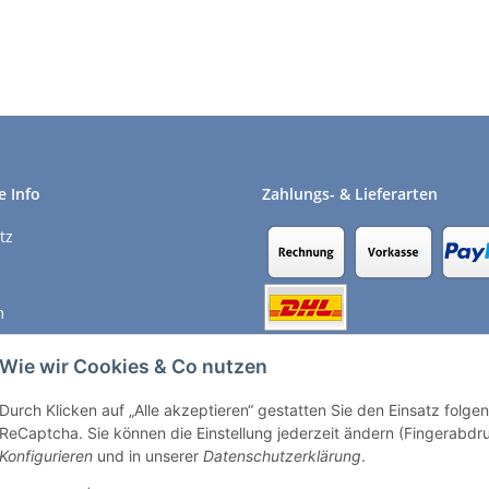
1909
e Info
Zahlungs- & Lieferarten
tz
m
recht
Wie wir Cookies & Co nutzen
Durch Klicken auf „Alle akzeptieren“ gestatten Sie den Einsatz folg
Vertrag widerrufen
ReCaptcha. Sie können die Einstellung jederzeit ändern (Fingerabdruc
Konfigurieren
und in unserer
Datenschutzerklärung
.