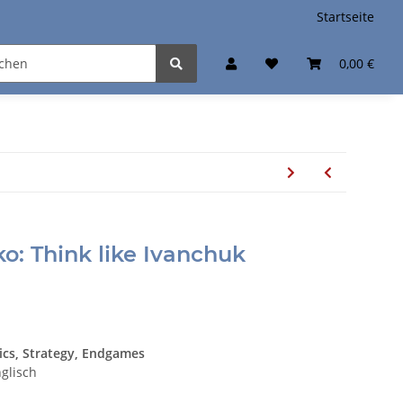
Startseite
0,00 €
o: Think like Ivanchuk
tics, Strategy, Endgames
nglisch