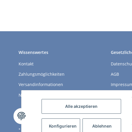
Wissenswertes
Gesetzlich
Kontakt
Datenschu
Zahlungsmöglichkeiten
AGB
Versandinformationen
Impressu
Newsletter
Widerrufs
Alle akzeptieren
Konfigurieren
Ablehnen
* Alle Preise inkl. gesetzlicher USt., zzgl.
Versand