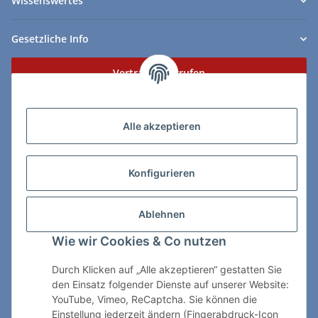
Wissenswertes
Gesetzliche Info
Vertrag widerrufen
Zahlungs- & Lieferarten
Alle akzeptieren
Konfigurieren
So erreichen Sie uns:
Ablehnen
ChessWare Schachversand
Wie wir Cookies & Co nutzen
Von-Thürheim-Str. 72
89264 Weissenhorn
Durch Klicken auf „Alle akzeptieren“ gestatten Sie
den Einsatz folgender Dienste auf unserer Website:
Telefon: 0 7309 / 7999
YouTube, Vimeo, ReCaptcha. Sie können die
Einstellung jederzeit ändern (Fingerabdruck-Icon