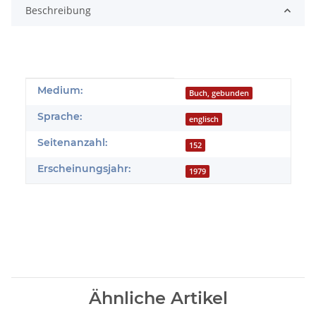
Beschreibung
Produkteigenschaft
Wert
Medium:
Buch, gebunden
Sprache:
englisch
Seitenanzahl:
152
Erscheinungsjahr:
1979
Ähnliche Artikel