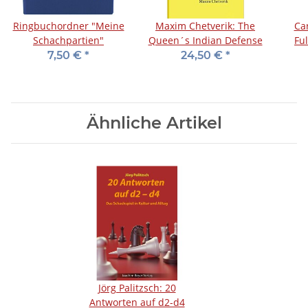
Ringbuchordner "Meine
Maxim Chetverik: The
Ca
Schachpartien"
Queen´s Indian Defense
Fu
7,50 €
*
24,50 €
*
Ähnliche Artikel
Jörg Palitzsch: 20
Antworten auf d2-d4